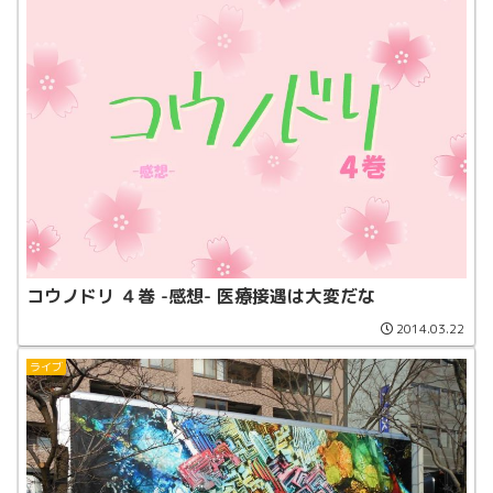
コウノドリ ４巻 -感想- 医療接遇は大変だな
2014.03.22
ライブ