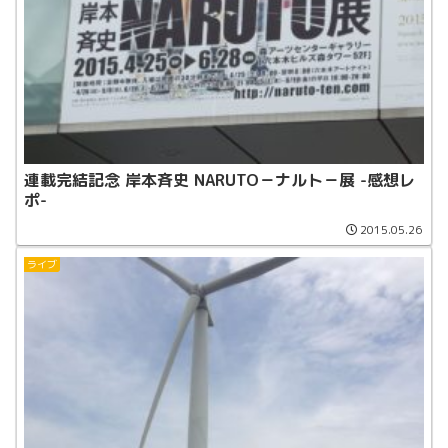
連載完結記念 岸本斉史 NARUTO－ナルト－展 -感想レ
ポ-
2015.05.26
ライブ