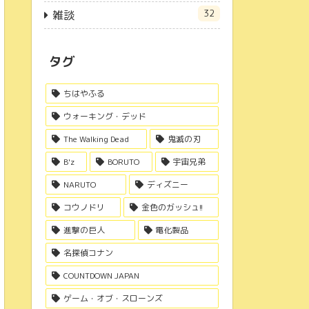
32
雑談
タグ
ちはやふる
ウォーキング・デッド
The Walking Dead
鬼滅の刃
B'z
BORUTO
宇宙兄弟
NARUTO
ディズニー
コウノドリ
金色のガッシュ!!
進撃の巨人
電化製品
名探偵コナン
COUNTDOWN JAPAN
ゲーム・オブ・スローンズ