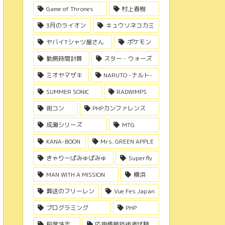
Game of Thrones
村上春樹
3月のライオン
キュウソネコカミ
ヤバイTシャツ屋さん
ポケモン
勤務時間計算
スター・ウォーズ
ミオヤマザキ
NARUTO -ナルト-
SUMMER SONIC
RADWIMPS
街コン
PHPカンファレンス
成瀬シリーズ
MTG
KANA-BOON
Mrs. GREEN APPLE
きゃりーぱみゅぱみゅ
Superfly
MAN WITH A MISSION
横浜
葬送のフリーレン
Vue Fes Japan
プログラミング
PHP
稲葉浩志
応用情報技術者試験