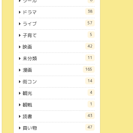
ツール
38
ドラマ
57
ライブ
5
子育て
42
映画
11
未分類
165
漫画
14
街コン
4
観光
1
観戦
43
読書
47
買い物