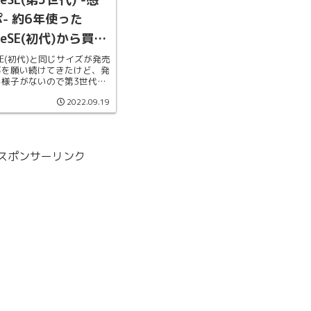
- 約6年使った
oneSE(初代)から買い
てみた
neSE(初代)と同じサイズが発売
事を願い続けてきたけど、発
る様子がないので第3世代に
えました。機種変更してみて
2022.09.19
メリット・デメリットを書き
スポンサーリンク