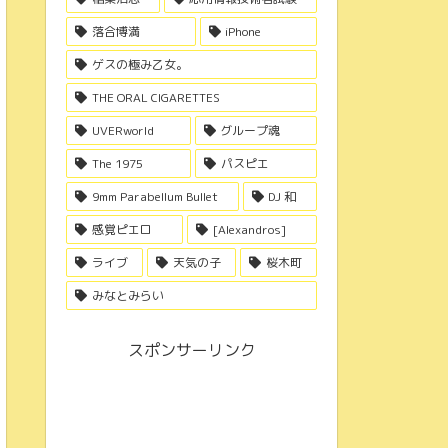
落合博満
iPhone
ゲスの極み乙女。
THE ORAL CIGARETTES
UVERworld
グループ魂
The 1975
パスピエ
9mm Parabellum Bullet
DJ 和
感覚ピエロ
[Alexandros]
ライブ
天気の子
桜木町
みなとみらい
スポンサーリンク