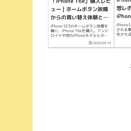
「iPhone 16e」購入レビ
想レポ
ュー | ホームボタン故障
iPh
からの買い替え体験と使
替え
用感
iPho
iPhone SE3のホームボタン故障を
される
機に、iPhone 16eを購入。アンド
売され
ロイドや他のiPhoneモデルとの比
買い替
較検討を経て、実際の使用感や気に
2025.03.15
感じた
なった点を詳しくレビューします。
残す。
充電持ちや顔認証の利便性、サイズ
感などの情報をお届けします。