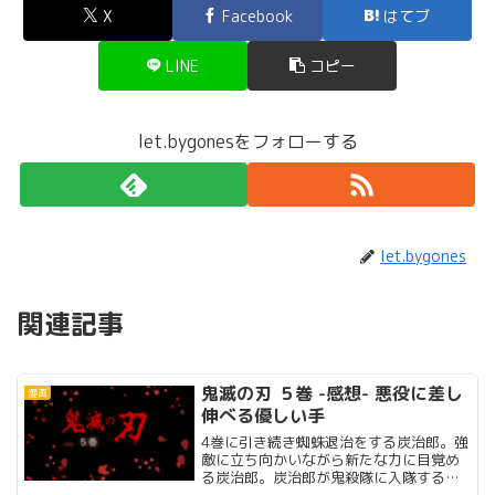
X
Facebook
はてブ
LINE
コピー
let.bygonesをフォローする
let.bygones
関連記事
鬼滅の刃 ５巻 -感想- 悪役に差し
漫画
伸べる優しい手
4巻に引き続き蜘蛛退治をする炭治郎。強
敵に立ち向かいながら新たな力に目覚め
る炭治郎。炭治郎が鬼殺隊に入隊するキ