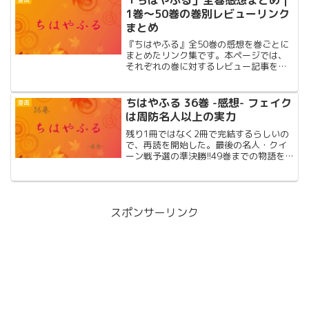
「ちはやふる」全巻感想まとめ｜
1巻〜50巻の巻別レビューリンク
まとめ
『ちはやふる』全50巻の感想を巻ごとに
まとめたリンク集です。本ページでは、
それぞれの巻に対するレビュー記事を一
覧形式でご紹介しています。再読のおと
もに、ネタバレ込みで振り返りたい方に
おすすめです。
ちはやふる 36巻 -感想- フェイク
漫画
は周防名人以上の実力
残り1冊ではなく2冊で完結するらしいの
で、再読を開始した。最後の名人・クイ
ーン戦予選の準決勝!!49巻までの物語を
含めた超ネタバレ感想!!
スポンサーリンク