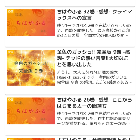
ッカケになった水柱・冨岡義勇も再登場!!
ちはやふる 32巻 -感想- クライマ
漫画
ックスへの宣言
残り1冊ではなく2冊で完結するらしいの
で、再読を開始した。瑞沢高校かるた部
の3回目の夏。全国大会の個人戦が開
始!!49巻までの物語を含めた超ネタバレ
感想!!
金色のガッシュ!! 完全版 9巻 -感
漫画
想- テッドの熱い言葉!!大切なこ
とを思い出した
どうも、大人になれない隣の鈴木
(@next_suzuki)です。金色のガッシュ!!
完全版 ９巻 の感想。ただの感想である。
考察ではない！あらすじリーゼントキャ
ラ、テッド登場!!読んだ理由毎月1冊読ん
でます。テッドヤンキーキャラ登場！戦
ちはやふる 26巻 -感想- ここから
漫画
闘に...
はじまる太一の闇落ち
残り1冊ではなく2冊で完結するらしいの
で、再読を開始した。作中屈指の青春シ
ーンが描かれる。菫ちゃんが太一が恋を
描きます!!49巻までの物語を含めた超ネ
タバレ感想!!
漫画