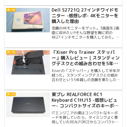
ーします。充電持ちや顔認証の利便性、
サイズ感などの情報をお届けします。
Dell S2721Q 27インチワイドモ
買い物
ニター -感想レポ- 4Kモニターを
購入した理由
念願の4Kモニターをゲット。3画面を2画
面に収めたい!!そんな野望を胸に初の
4K27インチモニターを購入してみた。コ
ロナ化のせいなのか納期が遅れたりなど
の誤算はあったけど、買って大満足して
いる!!
「Xiser Pro Trainer ステッパ
買い物
ー」購入レビュー｜スタンディン
グデスクとの組み合わせを5年越
しで実現した
Xiserの「ステッパー」を購入して半年が
経った。スタンディングデスクとの組み
合わせという5年越しの念願を果たしたも
のの、想定外の付属マット劣化など正直
な気づきも多かった。理想と現実のギャ
ップをまとめたレビューです。
東プレ REALFORCE RC1
買い物
Keyboard C1HJ13 -感想レビュ
ー- コンパクトサイズのキーボー
ドを探していた
ITエンジニアの僕はコンパクトなキーボ
ードを探していたら、タイミングよく愛
用していたREALFORCEからコンパクトサ
イズのキーボードが2024年10月11日に