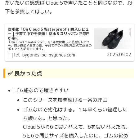
だいたいの感想は Cloud 5で書いたことと同じなので、以
下を参照してほしい。
防水靴「On Cloud 5 Waterproof」購入レビュ
ー｜子育て中でも快適！防水＆スリッポンで毎日
が楽に
「On Cloud 5 Waterproof」を1年間使用した感想をレビュ
ー。防水性能や履き心地、子育て中の体験記も含めて商品の
ポイントを紹介してます。
2025.05.02
let-bygones-be-bygones.com
✅
良かった点
ゴム紐なので履きやすい
このシリーズを履き続ける一番の理由
ゴムなので劣化はする。１年半くらい経過した
ら緩いな。と思った。
Cloud 5から6に買い替えて、6を買い替えたら、
5と6で同じサイズを購入したのに、ゴムの締め