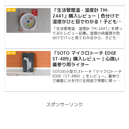
発売されたので購入してしまった。
「生活管理温・湿度計 TM-
買い物
2441」購入レビュー｜色分けで
湿度がひと目でわかる！子どもと
の暮らしにぴったりな壁掛けタイ
「生活管理温・湿度計 TM-2441」を使っ
プ
てみたレビュー記事。湿度の快適度が色
分けでパッと見てわかるから、子どもと
の暮らしにぴったり。壁掛け式でいたず
ら防止にも安心。
「SOTO マイクロトーチ EDGE
買い物
ST-489」購入レビュー｜心強い
墓参り用ライター
SOTOの小型ガストーチ「マイクロトーチ
EDGE（ST-489）」をレビュー。墓参り
で線香に火を付ける用途で実際に使って
みた感想や、良かった点・気になった点
をまとめました。風に強いコンパクトな
ターボライターを探している人向けのレ
ビューです。
スポンサーリンク