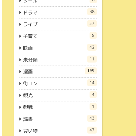
ツール
38
ドラマ
57
ライブ
5
子育て
42
映画
11
未分類
165
漫画
14
街コン
4
観光
1
観戦
43
読書
47
買い物