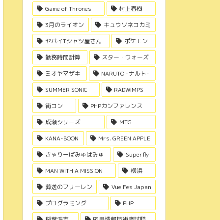
Game of Thrones
村上春樹
3月のライオン
キュウソネコカミ
ヤバイTシャツ屋さん
ポケモン
勤務時間計算
スター・ウォーズ
ミオヤマザキ
NARUTO -ナルト-
SUMMER SONIC
RADWIMPS
街コン
PHPカンファレンス
成瀬シリーズ
MTG
KANA-BOON
Mrs. GREEN APPLE
きゃりーぱみゅぱみゅ
Superfly
MAN WITH A MISSION
横浜
葬送のフリーレン
Vue Fes Japan
プログラミング
PHP
稲葉浩志
応用情報技術者試験