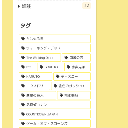
32
雑談
タグ
ちはやふる
ウォーキング・デッド
The Walking Dead
鬼滅の刃
B'z
BORUTO
宇宙兄弟
NARUTO
ディズニー
コウノドリ
金色のガッシュ!!
進撃の巨人
電化製品
名探偵コナン
COUNTDOWN JAPAN
ゲーム・オブ・スローンズ