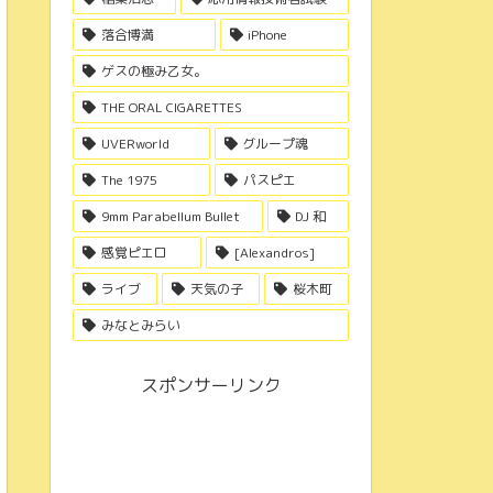
落合博満
iPhone
ゲスの極み乙女。
THE ORAL CIGARETTES
UVERworld
グループ魂
The 1975
パスピエ
9mm Parabellum Bullet
DJ 和
感覚ピエロ
[Alexandros]
ライブ
天気の子
桜木町
みなとみらい
スポンサーリンク