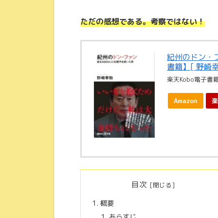
ただの感想である。考察ではない！
紀州のドン・フ
書籍】[ 野崎幸
楽天Kobo電子書
Amazon
楽
目次
概要
あらすじ