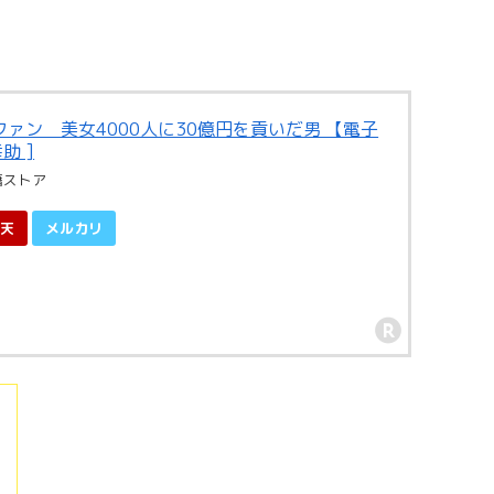
ァン 美女4000人に30億円を貢いだ男 【電子
助 ]
籍ストア
天
メルカリ