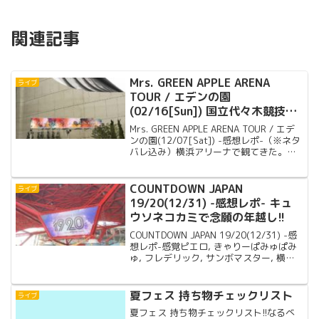
関連記事
Mrs. GREEN APPLE ARENA
ライブ
TOUR / エデンの園
(02/16[Sun]) 国立代々木競技場
第一体育館 -感想レポ-
Mrs. GREEN APPLE ARENA TOUR / エデ
ンの園(12/07[Sat]) -感想レポ-（※ネタ
バレ込み）横浜アリーナで観てきた。ツ
アー初日!!綺麗なライブだった。
COUNTDOWN JAPAN
ライブ
19/20(12/31) -感想レポ- キュ
ウソネコカミで念願の年越し!!
COUNTDOWN JAPAN 19/20(12/31) -感
想レポ-感覚ピエロ, きゃりーぱみゅぱみ
ゅ, フレデリック, サンボマスター, 横浜
銀蝿40th, THE ORAL CIGARETTES, キュ
ウソネコカミ, 打首獄門同好会, ミオヤマ
ザキ, Bentham, DJ 和 を観てきた!!
夏フェス 持ち物チェックリスト
ライブ
夏フェス 持ち物チェックリスト!!なるべ