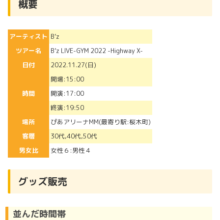
概要
アーティスト
B’z
ツアー名
B’z LIVE-GYM 2022 -Highway X-
日付
2022.11.27(日)
開場:15:00
時間
開演:17:00
終演:19:50
場所
ぴあアリーナMM(最寄り駅:桜木町)
客層
30代,40代,50代
男女比
女性６:男性４
グッズ販売
並んだ時間帯