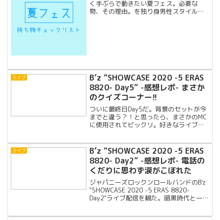
く手ぶらで動きたい夏フェス。必要な
物、その理由。を独り身男性スタイルを
テーマにまとめてみた。
B’z “SHOWCASE 2020 -5 ERAS
ライブ
8820- Day5” -感想レポ- まさか
のクイズコーナー!!
ついに最終日Day5だ。背景のセットが今
までと違う？！と思ったら、まさかのMC
に使用されてビックリ。好きなライブ定
番曲が大きく聴けて大満足。
B’z “SHOWCASE 2020 -5 ERAS
ライブ
8820- Day2” -感想レポ- 電話の
くだりに思わず涙がこぼれた
ジャパニーズロックンロールバンドのB'z
"SHOWCASE 2020 -5 ERAS 8820-
Day2"ライブ配信を観た。暗黒時代と一番
売れた時代。Day1よりもMCはハチャメチ
ャで面白く、セットリストも最高だっ