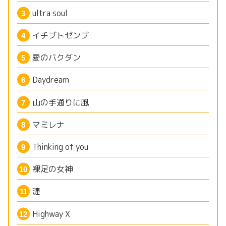
ultra soul
イチブトゼンブ
愛のバクダン
Daydream
山の手通りに風
マミレナ
Thinking of you
裸足の女神
漣
Highway X