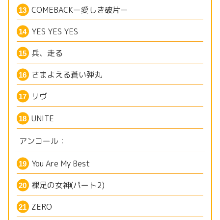
COMEBACKー愛しき破片ー
YES YES YES
兵、走る
さまよえる蒼い弾丸
リヴ
UNITE
アンコール：
You Are My Best
裸足の女神(パート2)
ZERO