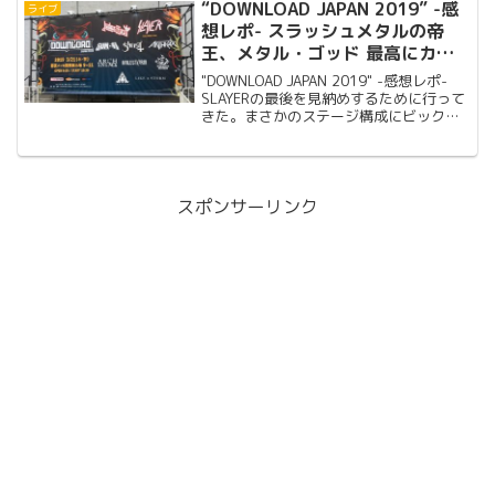
た。
“DOWNLOAD JAPAN 2019” -感
ライブ
想レポ- スラッシュメタルの帝
王、メタル・ゴッド 最高にカッ
コいい！
"DOWNLOAD JAPAN 2019" -感想レポ-
SLAYERの最後を見納めするために行って
きた。まさかのステージ構成にビック
リ。最後のステージに立ち会えて幸せだ
った。
スポンサーリンク