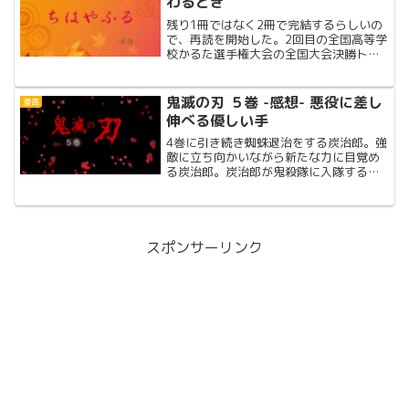
わるとき
残り1冊ではなく2冊で完結するらしいの
で、再読を開始した。2回目の全国高等学
校かるた選手権大会の全国大会決勝トー
ナメント決勝!!48巻までの物語を含めた
超ネタバレ感想!!
鬼滅の刃 ５巻 -感想- 悪役に差し
漫画
伸べる優しい手
4巻に引き続き蜘蛛退治をする炭治郎。強
敵に立ち向かいながら新たな力に目覚め
る炭治郎。炭治郎が鬼殺隊に入隊するキ
ッカケになった水柱・冨岡義勇も再登場!!
スポンサーリンク