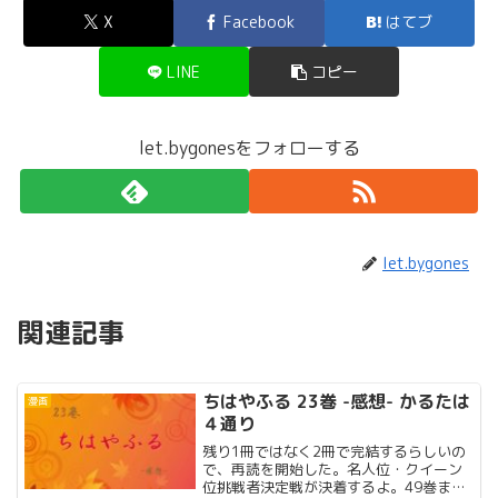
X
Facebook
はてブ
LINE
コピー
let.bygonesをフォローする
let.bygones
関連記事
ちはやふる 23巻 -感想- かるたは
漫画
４通り
残り1冊ではなく2冊で完結するらしいの
で、再読を開始した。名人位・クイーン
位挑戦者決定戦が決着するよ。49巻まで