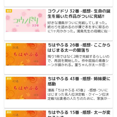
の物語を含めた超ネタバレ感想!!
コウノドリ 32巻 -感想- 生命の誕
漫画
生を描いた作品がついに完結!!
好きな漫画がついに完結してしまった。
終わりを認めるのが嫌で本を手に取るの
に1ヶ月かかった。鴻鳥先生の母親に似た
女性が登場。ついに鴻鳥先生に恋愛話
か？！最終巻で周りの人々にベイビーだ
と明かされるのか？そんな疑問が解消さ
ちはやふる 26巻 -感想- ここから
漫画
れる出産漫画の最終巻。
はじまる太一の闇落ち
残り1冊ではなく2冊で完結するらしいの
で、再読を開始した。作中屈指の青春シ
ーンが描かれる。菫ちゃんが太一が恋を
描きます!!49巻までの物語を含めた超ネ
タバレ感想!!
ちはやふる 43巻 -感想- 姉妹愛に
漫画
感動
漫画「ちはやふる 43巻」 -感想-ついに
はじまった名人位決定戦・クイーン位決
定戦!!出演者の人たちのために、家族が友
達がライバルが色々と動く!!
ちはやふる 15巻 -感想- 太一が変
漫画