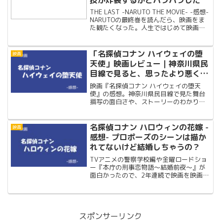
THE LAST -NARUTO THE MOVIE- -感想-
NARUTOの最終巻を読んだら、映画をま
た観たくなった。人生ではじめて映画館
で同じ映画をみてみた。
「名探偵コナン ハイウェイの堕
映画
天使」映画レビュー｜神奈川県民
目線で見ると、思ったより悪くな
かった
映画『名探偵コナン ハイウェイの堕天
使』の感想。神奈川県民目線で見た舞台
描写の面白さや、ストーリーのわかりに
くさ、気になったキャラ・演出につい
て、ネタバレ込みでゆるく語ります。
名探偵コナン ハロウィンの花嫁 -
映画
感想- プロポーズのシーンは描か
れてないけど結婚しちゃうの？
TVアニメの警察学校編や金曜ロードショ
ー『本庁の刑事恋物語～結婚前夜～』が
面白かったので、2年連続で映画を映画館
で観てきた。アニメではプロポーズのシ
ーンが描かれていなかったけど、高木刑
事と佐藤刑事は結婚しちゃうの？二人の
結婚式はどんな物語になるのか？それを
確かめるために観てきました。
スポンサーリンク