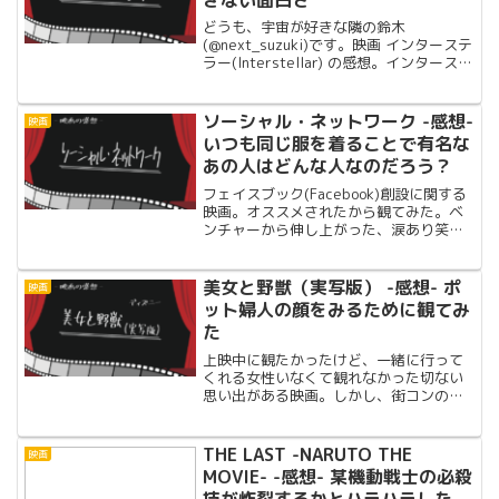
どうも、宇宙が好きな隣の鈴木
(@next_suzuki)です。映画 インターステ
ラー(Interstellar) の感想。インターステ
ラーposted with カエレバ楽天市場
Amazon観た理由「Yahoo!映画」
「Amazon」で高評...
ソーシャル・ネットワーク -感想-
映画
いつも同じ服を着ることで有名な
あの人はどんな人なのだろう？
フェイスブック(Facebook)創設に関する
映画。オススメされたから観てみた。ベ
ンチャーから伸し上がった、涙あり笑い
ありの感動ストーリーだと思ったら、全
然違った!!笑
美女と野獣（実写版） -感想- ポ
映画
ット婦人の顔をみるために観てみ
た
上映中に観たかったけど、一緒に行って
くれる女性いなくて観れなかった切ない
思い出がある映画。しかし、街コンの女
性に好きなディズニー映画を聴くと、こ
の美女と野獣をあげることが多い。街コ
ンに出会った女性が語った「ポット婦人
THE LAST -NARUTO THE
映画
の顔」が気になるので、勇気をだして観
MOVIE- -感想- 某機動戦士の必殺
てみた!!
技が炸裂するかとハラハラした