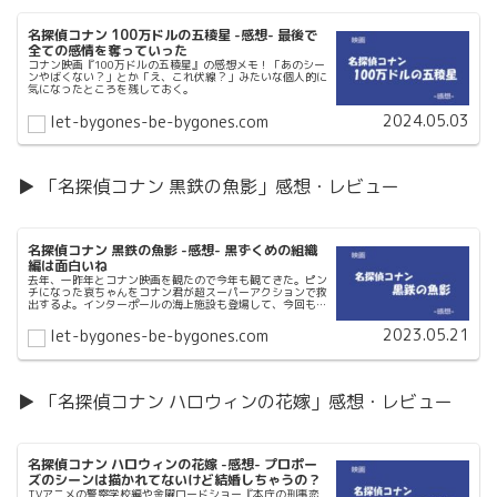
名探偵コナン 100万ドルの五稜星 -感想- 最後で
全ての感情を奪っていった
コナン映画『100万ドルの五稜星』の感想メモ！「あのシー
ンやばくない？」とか「え、これ伏線？」みたいな個人的に
気になったところを残しておく。
2024.05.03
let-bygones-be-bygones.com
▶ 「名探偵コナン 黒鉄の魚影」感想・レビュー
名探偵コナン 黒鉄の魚影 -感想- 黒ずくめの組織
編は面白いね
去年、一昨年とコナン映画を観たので今年も観てきた。ピン
チになった哀ちゃんをコナン君が超スーパーアクションで救
出するよ。インターポールの海上施設も登場して、今回も規
模が凄い!!
2023.05.21
let-bygones-be-bygones.com
▶ 「名探偵コナン ハロウィンの花嫁」感想・レビュー
名探偵コナン ハロウィンの花嫁 -感想- プロポー
ズのシーンは描かれてないけど結婚しちゃうの？
TVアニメの警察学校編や金曜ロードショー『本庁の刑事恋