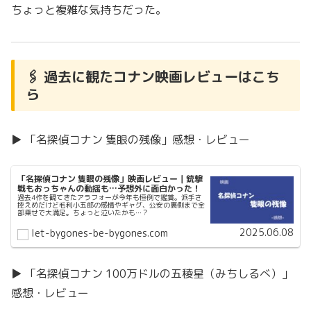
ちょっと複雑な気持ちだった。
🖇️ 過去に観たコナン映画レビューはこち
ら
▶ 「名探偵コナン 隻眼の残像」感想・レビュー
「名探偵コナン 隻眼の残像」映画レビュー｜銃撃
戦もおっちゃんの動揺も…予想外に面白かった！
過去4作を観てきたアラフォーが今年も恒例で鑑賞。派手さ
控えめだけど毛利小五郎の感情やギャグ、公安の裏側まで全
部乗せで大満足。ちょっと泣いたかも…？
2025.06.08
let-bygones-be-bygones.com
▶ 「名探偵コナン 100万ドルの五稜星（みちしるべ）」
感想・レビュー