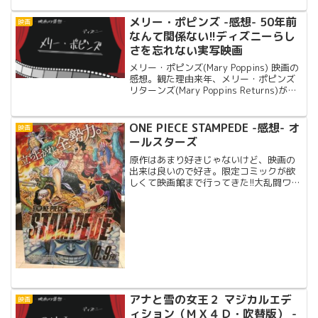
ー・ポピンズ(Mary Poppins)」が面白か
った。54年ぶりの...
メリー・ポピンズ -感想- 50年前
映画
なんて関係ない!!ディズニーらし
さを忘れない実写映画
メリー・ポピンズ(Mary Poppins) 映画の
感想。観た理由来年、メリー・ポピンズ
リターンズ(Mary Poppins Returns)が放
映される。スーパーカリフラジリスティ
ックエクスピアリドーシャス
(Supercalifrag...
ONE PIECE STAMPEDE -感想- オ
映画
ールスターズ
原作はあまり好きじゃないけど、映画の
出来は良いので好き。限定コミックが欲
しくて映画館まで行ってきた!!大乱闘ワン
ピースブラザーズ!!みたいな感じ。格闘ゲ
ームの必殺技まとめyoutubeみたいな映
画。
アナと雪の女王２ マジカルエデ
映画
ィション（ＭＸ４Ｄ・吹替版） -