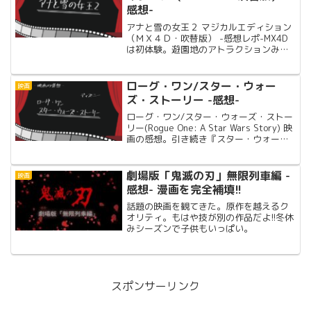
感想-
アナと雪の女王２ マジカルエディション
（ＭＸ４Ｄ・吹替版） -感想レポ-MX4D
は初体験。遊園地のアトラクションみた
いに席が動く!!アナとエルサの姉妹愛にほ
っこり!!
ローグ・ワン/スター・ウォー
映画
ズ・ストーリー -感想-
ローグ・ワン/スター・ウォーズ・ストー
リー(Rogue One: A Star Wars Story) 映
画の感想。引き続き『スター・ウォー
ズ』シリーズ 観た理由映画が大好きな友
達が絶賛していた。今年、スターウォー
ズの1-6を観た。と言った...
劇場版「鬼滅の刃」無限列車編 -
映画
感想- 漫画を完全補填!!
話題の映画を観てきた。原作を越えるク
オリティ。もはや技が別の作品だよ!!冬休
みシーズンで子供もいっぱい。
スポンサーリンク