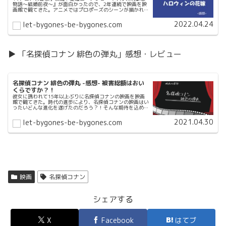
物語～結婚前夜～』が面白かったので、2年連続で映画を映
画館で観てきた。アニメではプロポーズのシーンが描かれて
いなかったけど、高木刑事と佐藤刑事は結婚しちゃうの？二
人の結婚式はどんな物語になるのか？それを確かめるために
2022.04.24
let-bygones-be-bygones.com
観てきました。
▶ 「名探偵コナン 緋色の弾丸」感想・レビュー
名探偵コナン 緋色の弾丸 -感想- 被害総額はおい
くらですか？！
彼女に誘われて15年以上ぶりに名探偵コナンの映画を映画
館で観てきた。時代の進歩により、名探偵コナンの映画はい
ったいどんな進化を遂げたのだろう？！そんな期待を込め
て、赤井ファミリーをまったく知らない僕は映画館に向かっ
た!!
2021.04.30
let-bygones-be-bygones.com
映画
名探偵コナン
シェアする
X
Facebook
はてブ