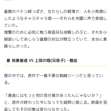
童磨のペテン師っぽさ、女たらしの軽薄さ、人を小馬鹿に
したようなチャラチャラ感――それらを完璧に声で表現し
ていた。
復讐のために必死に戦う真面目な胡蝶しのぶと、それを小
娘扱いしてあしらう童磨の対比が際立っていて、本当に素
晴らしかった。
📘 我妻善逸 VS 上弦の陸(兄弟子)・獪岳
僕の中では、原作で一番不要な戦闘シーンだと思ってい
る。
「善逸にはもっと他の見せ場があったんじゃないか？」
と、原作が終わった今になっても疑問に感じる。映画を見
返してもその印象は変わらなかった。