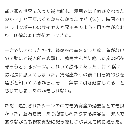
透き通る世界に入った炭治郎も、漫画では「何が変わった
のか？」と正直よくわからなかったけど（笑）、映画では
ドラゴンボールのサイヤ人や界王拳のように目の色が変わ
り、明確な変化が伝わってきた。
一方で気になったのは、猗窩座の首を切った後。首がない
のに動いて炭治郎を攻撃し、義勇さんが気絶した炭治郎を
守ろうとするシーン。これって原作にあったっけ？ 僕に
は冗長に思えてしまった。猗窩座がこの後に自ら終わりを
選ぶと知っているからこそ、「無駄に引き延ばしてる」と
感じてしまったのかもしれない。
ただ、追加されたシーンの中でも猗窩座の過去はとても良
かった。墓石を洗ったり抱きしめたりする描写は、罪人で
ありながらも親を真摯に想う優しさが見えて胸に残った。