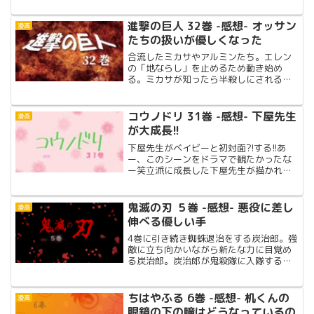
進撃の巨人 32巻 -感想- オッサン
漫画
たちの扱いが優しくなった
合流したミカサやアルミンたち。エレン
の「地ならし」を止めるため動き始め
る。ミカサが知ったら半殺しにされるん
じゃないか？！と思えるようなヒストリ
アとエレンのイチャイチャ回想あり!!
コウノドリ 31巻 -感想- 下屋先生
漫画
が大成長!!
下屋先生がベイビーと初対面?!する!!あ
ー、このシーンをドラマで観たかったな
ー笑立派に成長した下屋先生が描かれ
る。
鬼滅の刃 ５巻 -感想- 悪役に差し
漫画
伸べる優しい手
4巻に引き続き蜘蛛退治をする炭治郎。強
敵に立ち向かいながら新たな力に目覚め
る炭治郎。炭治郎が鬼殺隊に入隊するキ
ッカケになった水柱・冨岡義勇も再登場!!
ちはやふる 6巻 -感想- 机くんの
漫画
眼鏡の下の瞳はどうなっているの