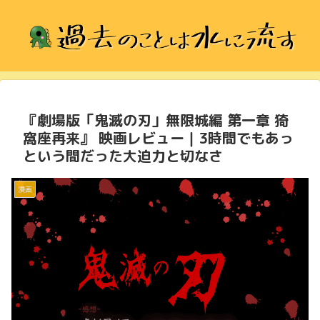
『劇場版「鬼滅の刃」無限城編 第一章 猗
窩座再来』 映画レビュー｜3時間でもあっ
という間だった大迫力と切なさ
漫画