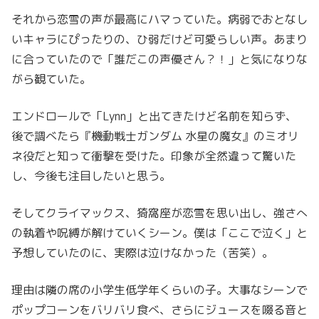
それから恋雪の声が最高にハマっていた。病弱でおとなし
いキャラにぴったりの、ひ弱だけど可愛らしい声。あまり
に合っていたので「誰だこの声優さん？！」と気になりな
がら観ていた。
エンドロールで「Lynn」と出てきたけど名前を知らず、
後で調べたら『機動戦士ガンダム 水星の魔女』のミオリ
ネ役だと知って衝撃を受けた。印象が全然違って驚いた
し、今後も注目したいと思う。
そしてクライマックス、猗窩座が恋雪を思い出し、強さへ
の執着や呪縛が解けていくシーン。僕は「ここで泣く」と
予想していたのに、実際は泣けなかった（苦笑）。
理由は隣の席の小学生低学年くらいの子。大事なシーンで
ポップコーンをバリバリ食べ、さらにジュースを啜る音と