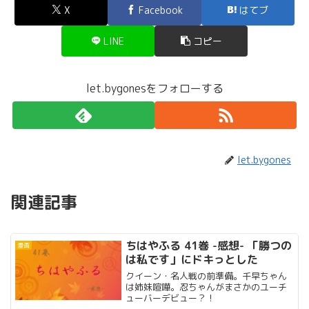
X
Facebook
はてブ
LINE
コピー
let.bygonesをフォローする
let.bygones
関連記事
ちはやふる 41巻 -感想- 「勝つの
漫画
は私です」にドキっとした
クイーン・名人戦の前準備。千早ちゃん
は姉妹喧嘩。忍ちゃんがまさかのユーチ
ューバーデビュー？！