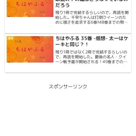
だろう
残り1冊で完結するらしいので、再読を開
始した。千早ちゃんは打倒クイーンのた
めに強さを追求する6巻!!48巻までの物語
を含めた超ネタバレ感想!!
ちはやふる 35巻 -感想- 太一はケ
漫画
ーキと同じ？！
残り1冊ではなく2冊で完結するらしいの
で、再読を開始した。最後の名人・クイ
ーン戦予選が開始される！49巻までの物
語を含めた超ネタバレ感想!!名人・クイー
ン戦予選
スポンサーリンク