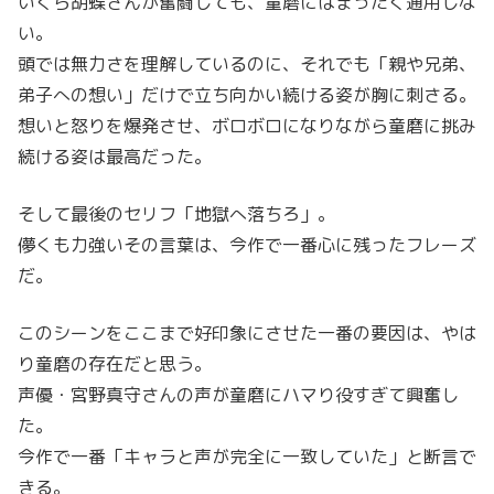
いくら胡蝶さんが奮闘しても、童磨にはまったく通用しな
い。
頭では無力さを理解しているのに、それでも「親や兄弟、
弟子への想い」だけで立ち向かい続ける姿が胸に刺さる。
想いと怒りを爆発させ、ボロボロになりながら童磨に挑み
続ける姿は最高だった。
そして最後のセリフ「地獄へ落ちろ」。
儚くも力強いその言葉は、今作で一番心に残ったフレーズ
だ。
このシーンをここまで好印象にさせた一番の要因は、やは
り童磨の存在だと思う。
声優・宮野真守さんの声が童磨にハマり役すぎて興奮し
た。
今作で一番「キャラと声が完全に一致していた」と断言で
きる。