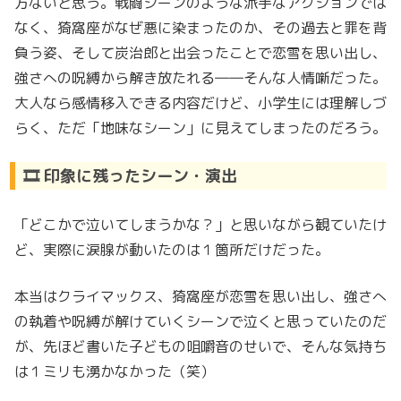
方ないと思う。戦闘シーンのような派手なアクションでは
なく、猗窩座がなぜ悪に染まったのか、その過去と罪を背
負う姿、そして炭治郎と出会ったことで恋雪を思い出し、
強さへの呪縛から解き放たれる――そんな人情噺だった。
大人なら感情移入できる内容だけど、小学生には理解しづ
らく、ただ「地味なシーン」に見えてしまったのだろう。
🎞️ 印象に残ったシーン・演出
「どこかで泣いてしまうかな？」と思いながら観ていたけ
ど、実際に涙腺が動いたのは１箇所だけだった。
本当はクライマックス、猗窩座が恋雪を思い出し、強さへ
の執着や呪縛が解けていくシーンで泣くと思っていたのだ
が、先ほど書いた子どもの咀嚼音のせいで、そんな気持ち
は１ミリも湧かなかった（笑）