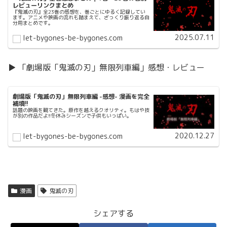
レビューリンクまとめ
『鬼滅の刃』全23巻の感想を、巻ごとにゆるく記録してい
ます。アニメや映画の流れも踏まえて、ざっくり振り返る自
分用まとめです。
2025.07.11
let-bygones-be-bygones.com
▶ 「劇場版「鬼滅の刃」無限列車編」感想・レビュー
劇場版「鬼滅の刃」無限列車編 -感想- 漫画を完全
補填!!
話題の映画を観てきた。原作を越えるクオリティ。もはや技
が別の作品だよ!!冬休みシーズンで子供もいっぱい。
2020.12.27
let-bygones-be-bygones.com
漫画
鬼滅の刃
シェアする