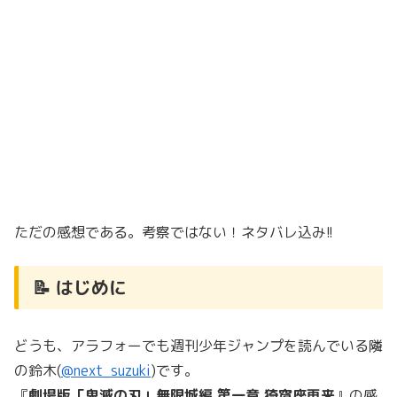
ただの感想である。考察ではない！ネタバレ込み!!
📝 はじめに
どうも、アラフォーでも週刊少年ジャンプを読んでいる隣
の鈴木(
@next_suzuki
)です。
『
劇場版「鬼滅の刃」無限城編 第一章 猗窩座再来
』の感