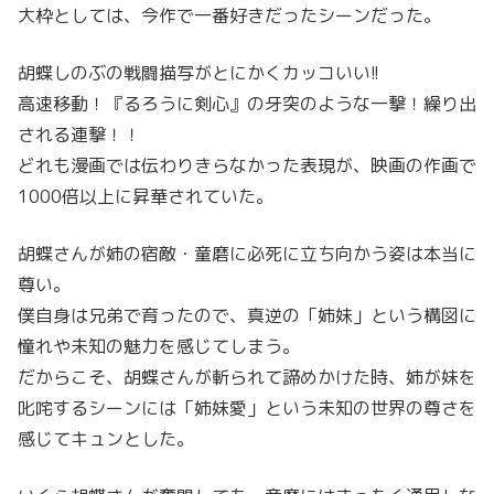
大枠としては、今作で一番好きだったシーンだった。
胡蝶しのぶの戦闘描写がとにかくカッコいい!!
高速移動！『るろうに剣心』の牙突のような一撃！繰り出
される連撃！！
どれも漫画では伝わりきらなかった表現が、映画の作画で
1000倍以上に昇華されていた。
胡蝶さんが姉の宿敵・童磨に必死に立ち向かう姿は本当に
尊い。
僕自身は兄弟で育ったので、真逆の「姉妹」という構図に
憧れや未知の魅力を感じてしまう。
だからこそ、胡蝶さんが斬られて諦めかけた時、姉が妹を
叱咤するシーンには「姉妹愛」という未知の世界の尊さを
感じてキュンとした。