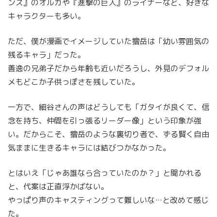
ンズ』のオルガや『進撃の巨人』のライナーなど、好きな
キャラクターも多い。
ただ、僕が漫画でイメージしていた獪岳は「幼い雰囲気の
残るキャラ」だった。
善逸の兄弟子だから年齢も近いだろうし、外見のデフォル
メもどこか子供っぽさを残していた。
一方で、細谷さんの声はどうしても「ガタイが良くて、信
念を持ち、仲間を引っ張るリーダー像」という印象が強
い。だからこそ、獪岳のような裏切り者で、ずる賢く自由
気ままに生きるキャラには結びつかなかった。
とはいえ「じゃあ誰なら合っていたのか？」と聞かれる
と、代案は正直浮かばない。
やっぱり声のキャスティングって難しいな…と改めて感じ
た。