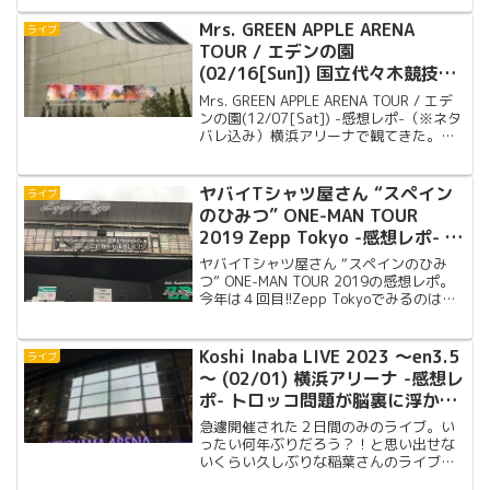
が!!
Mrs. GREEN APPLE ARENA
ライブ
TOUR / エデンの園
(02/16[Sun]) 国立代々木競技場
第一体育館 -感想レポ-
Mrs. GREEN APPLE ARENA TOUR / エデ
ンの園(12/07[Sat]) -感想レポ-（※ネタ
バレ込み）横浜アリーナで観てきた。ツ
アー初日!!綺麗なライブだった。
ヤバイTシャツ屋さん “スペイン
ライブ
のひみつ” ONE-MAN TOUR
2019 Zepp Tokyo -感想レポ- 今
年４回目、何度みても飽きませ
ヤバイTシャツ屋さん “スペインのひみ
ん!!
つ” ONE-MAN TOUR 2019の感想レポ。
今年は４回目!!Zepp Tokyoでみるのは２
回目!!何度みたって飽きないぞ!!
Koshi Inaba LIVE 2023 ～en3.5
ライブ
～ (02/01) 横浜アリーナ -感想レ
ポ- トロッコ問題が脳裏に浮かん
だ
急遽開催された２日間のみのライブ。い
ったい何年ぶりだろう？！と思い出せな
いくらい久しぶりな稲葉さんのライブに
行ってきた。解禁された観客の声出し