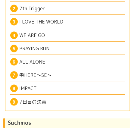
7th Trigger
I LOVE THE WORLD
WE ARE GO
PRAYING RUN
ALL ALONE
零HERE～SE～
IMPACT
7日目の決意
Suchmos