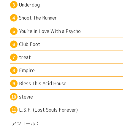
Underdog
Shoot The Runner
You’re in Love With a Psycho
Club Foot
treat
Empire
Bless This Acid House
stevie
L.S.F. (Lost Souls Forever)
アンコール：