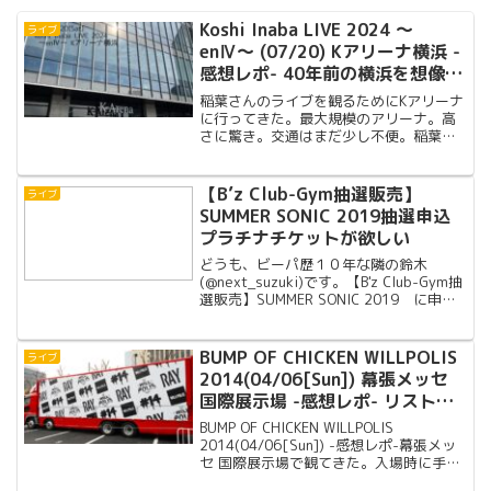
Koshi Inaba LIVE 2024 〜
ライブ
enⅣ〜 (07/20) Kアリーナ横浜 -
感想レポ- 40年前の横浜を想像し
た
稲葉さんのライブを観るためにKアリーナ
に行ってきた。最大規模のアリーナ。高
さに驚き。交通はまだ少し不便。稲葉さ
んの思い出話しが少し聞けて、稲葉さん
が本当に横浜に住んでいたことを実感し
た。
【B’z Club-Gym抽選販売】
ライブ
SUMMER SONIC 2019抽選申込
プラチナチケットが欲しい
どうも、ビーパ歴１０年な隣の鈴木
(@next_suzuki)です。【B'z Club-Gym抽
選販売】SUMMER SONIC 2019 に申し
込んだ。本日は意気込みを書く。プラチ
ナチケット狙いプラチナチケットを申し
込んだ。今までサマソニは...
BUMP OF CHICKEN WILLPOLIS
ライブ
2014(04/06[Sun]) 幕張メッセ
国際展示場 -感想レポ- リストバ
ンドのドッキリ
BUMP OF CHICKEN WILLPOLIS
2014(04/06[Sun]) -感想レポ-幕張メッ
セ 国際展示場で観てきた。入場時に手渡
されたリストバンドに思いがけない演出