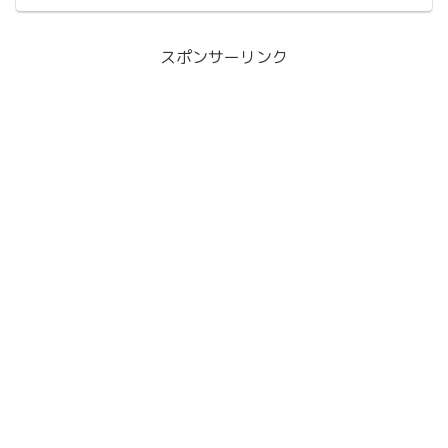
に、稲葉さんの嬉しそうな笑顔が印象的
だった。そんなライブの感想。
スポンサーリンク