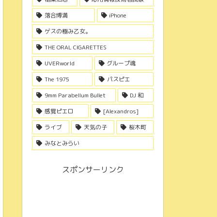
落合博満
iPhone
ゲスの極み乙女。
THE ORAL CIGARETTES
UVERworld
グループ魂
The 1975
パスピエ
9mm Parabellum Bullet
DJ 和
感覚ピエロ
[Alexandros]
ライブ
天気の子
桜木町
みなとみらい
スポンサーリンク