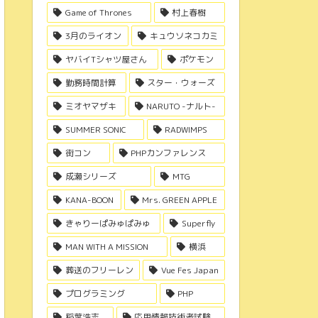
Game of Thrones
村上春樹
3月のライオン
キュウソネコカミ
ヤバイTシャツ屋さん
ポケモン
勤務時間計算
スター・ウォーズ
ミオヤマザキ
NARUTO -ナルト-
SUMMER SONIC
RADWIMPS
街コン
PHPカンファレンス
成瀬シリーズ
MTG
KANA-BOON
Mrs. GREEN APPLE
きゃりーぱみゅぱみゅ
Superfly
MAN WITH A MISSION
横浜
葬送のフリーレン
Vue Fes Japan
プログラミング
PHP
稲葉浩志
応用情報技術者試験