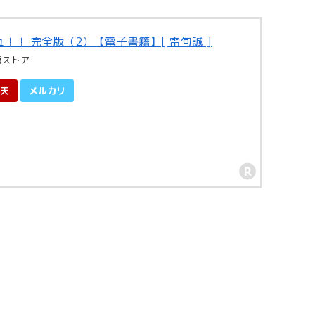
！！ 完全版（2）【電子書籍】[ 雷句誠 ]
籍ストア
天
メルカリ