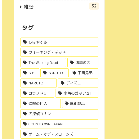
32
雑談
タグ
ちはやふる
ウォーキング・デッド
The Walking Dead
鬼滅の刃
B'z
BORUTO
宇宙兄弟
NARUTO
ディズニー
コウノドリ
金色のガッシュ!!
進撃の巨人
電化製品
名探偵コナン
COUNTDOWN JAPAN
ゲーム・オブ・スローンズ