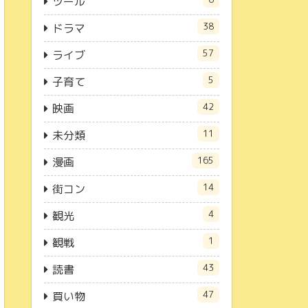
ツール
38
ドラマ
57
ライブ
5
子育て
42
映画
11
未分類
165
漫画
14
街コン
4
観光
1
観戦
43
読書
47
買い物