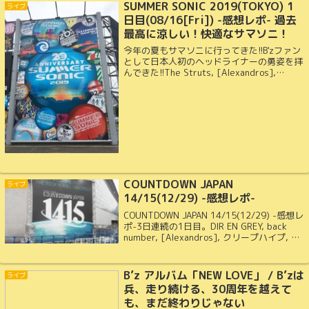
SUMMER SONIC 2019(TOKYO) 1
ライブ
日目(08/16[Fri]) -感想レポ- 過去
最高に涼しい！快適なサマソニ！
今年の夏もサマソニに行ってきた!!B'zファン
として日本人初のヘッドライナーの勇姿を拝
んできた!!The Struts, [Alexandros],
WANIMA, YUKI, Weezer, The 1975, B’z を観
てきた!!
COUNTDOWN JAPAN
ライブ
14/15(12/29) -感想レポ-
COUNTDOWN JAPAN 14/15(12/29) -感想レ
ポ-3日連続の1日目。DIR EN GREY, back
number, [Alexandros], クリープハイプ, マ
キシマム ザ ホルモン, エレファントカシマ
シをみてきた!!
B’z アルバム「NEW LOVE」 / B’zは
ライブ
兵、走り続ける、30周年を越えて
も、まだ終わりじゃない