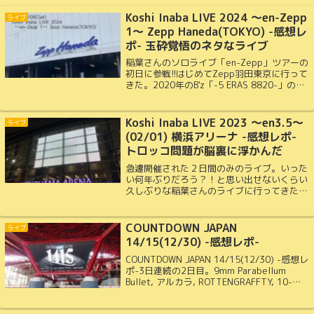
Koshi Inaba LIVE 2024 〜en-Zepp
ライブ
1〜 Zepp Haneda(TOKYO) -感想レ
ポ- 玉砕覚悟のネタなライブ
稲葉さんのソロライブ「en-Zepp」ツアーの
初日に参戦!!はじめてZepp羽田東京に行って
きた。2020年のB'z「-5 ERAS 8820-」の稲
葉さんソロバージョンみたいな感じのライブ
だね。1日目は「マグマ」主体だった。1997
年と四半世紀前に発売されたアルバムの曲た
Koshi Inaba LIVE 2023 ～en3.5～
ライブ
ちを演奏してくれてファンの僕は大満足でし
(02/01) 横浜アリーナ -感想レポ-
た!!
トロッコ問題が脳裏に浮かんだ
急遽開催された２日間のみのライブ。いった
い何年ぶりだろう？！と思い出せないくらい
久しぶりな稲葉さんのライブに行ってきた。
解禁された観客の声出しに、稲葉さんの嬉し
そうな笑顔が印象的だった。そんなライブの
感想。
COUNTDOWN JAPAN
ライブ
14/15(12/30) -感想レポ-
COUNTDOWN JAPAN 14/15(12/30) -感想レ
ポ-3日連続の2日目。9mm Parabellum
Bullet, アルカラ, ROTTENGRAFFTY, 10-
FEET, Nothing's Carved In Stone, キュウソ
ネコカミ, パスピエ をみてきた!!