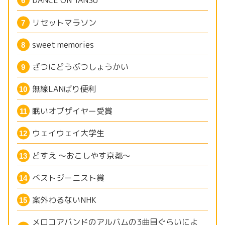
DANCE ON TANSU
リセットマラソン
sweet memories
ざつにどうぶつしょうかい
無線LANばり便利
眠いオブザイヤー受賞
ウェイウェイ大学生
どすえ ～おこしやす京都～
ベストジーニスト賞
案外わるないNHK
メロコアバンドのアルバムの3曲目ぐらいによ