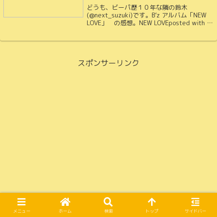
どうも、ビーパ歴１０年な隣の鈴木
(@next_suzuki)です。B’z アルバム「NEW
LOVE」 の感想。NEW LOVEposted with カ
エレバ楽天市場Amazonオリジナルアルバム
約1年半ぶりのアルバム！21作目。（最後
は...
スポンサーリンク
メニュー
ホーム
検索
トップ
サイドバー